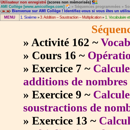
Utilisateur non enregistré
(scores non mémorisés)
AMI Collège [www.amicollege.com]
» Séquences programmées » Som
Bienvenue sur AMI Collège ! Identifiez-vous si vous êtes un utilis
MENU
1. Sixième
»
3. Addition – Soustraction – Multiplication
»
1. Vocabulaire e
Séquenc
» Activité 162 ~
Vocab
» Cours 16 ~
Opératio
» Exercice 7 ~
Calcule
additions de nombres 
» Exercice 9 ~
Calcule
soustractions de nomb
» Exercice 13 ~
Calcu